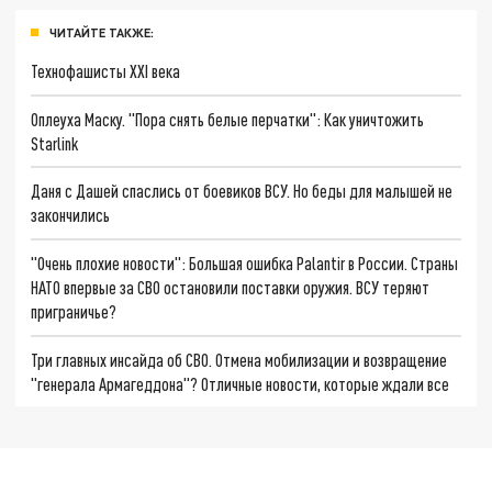
ЧИТАЙТЕ ТАКЖЕ:
Технофашисты XXI века
Оплеуха Маску. "Пора снять белые перчатки": Как уничтожить
Starlink
Даня с Дашей спаслись от боевиков ВСУ. Но беды для малышей не
закончились
"Очень плохие новости": Большая ошибка Palantir в России. Страны
НАТО впервые за СВО остановили поставки оружия. ВСУ теряют
приграничье?
Три главных инсайда об СВО. Отмена мобилизации и возвращение
"генерала Армагеддона"? Отличные новости, которые ждали все