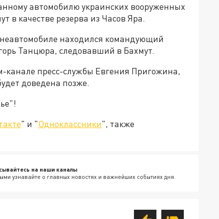
анному автомобилю украинских вооруженных
т в качестве резерва из Часов Яра.
ронеавтомобиле находился командующий
орь Танцюра, следовавший в Бахмут.
м-канале пресс-службы Евгения Пригожина,
будет доведена позже.
ье"!
такте
" и "
Одноклассники
", также
.
сывайтесь на наши каналы
ыми узнавайте о главных новостях и важнейших событиях дня.