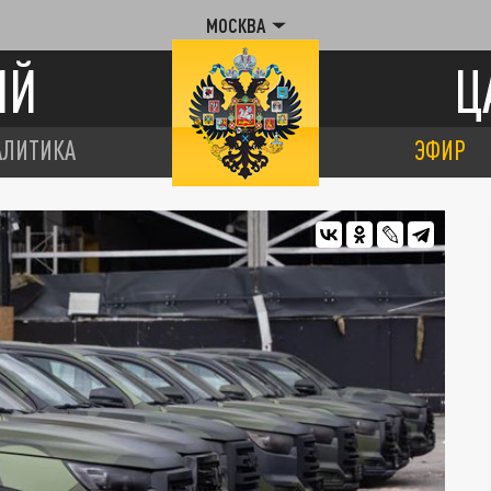
МОСКВА
ИЙ
Ц
АЛИТИКА
ЭФИР