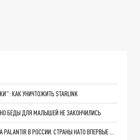
ТКИ": КАК УНИЧТОЖИТЬ STARLINK
. НО БЕДЫ ДЛЯ МАЛЫШЕЙ НЕ ЗАКОНЧИЛИСЬ
"ОЧЕНЬ ПЛОХИЕ НОВОСТИ": БОЛЬШАЯ ОШИБКА PALANTIR В РОССИИ. СТРАНЫ НАТО ВПЕРВЫЕ ЗА СВО ОСТАНОВИЛИ ПОСТАВКИ ОРУЖИЯ. ВСУ ТЕРЯЮТ ПРИГРАНИЧЬЕ?