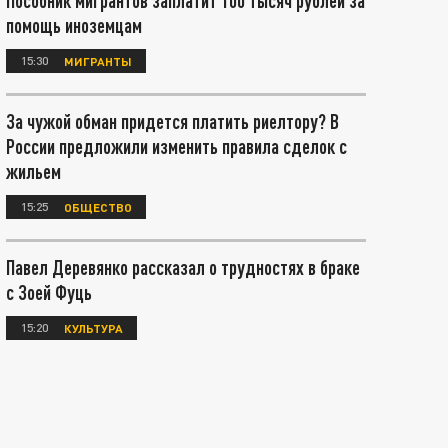
Пособник мигрантов заплатит 100 тысяч рублей за
помощь иноземцам
15:30
МИГРАНТЫ
За чужой обман придется платить риелтору? В
России предложили изменить правила сделок с
жильем
15:25
ОБЩЕСТВО
Павел Деревянко рассказал о трудностях в браке
с Зоей Фуць
15:20
КУЛЬТУРА