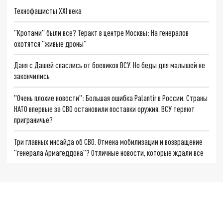
Технофашисты XXI века
"Кротами" были все? Теракт в центре Москвы: На генералов
охотятся "живые дроны"
Даня с Дашей спаслись от боевиков ВСУ. Но беды для малышей не
закончились
"Очень плохие новости": Большая ошибка Palantir в России. Страны
НАТО впервые за СВО остановили поставки оружия. ВСУ теряют
приграничье?
Три главных инсайда об СВО. Отмена мобилизации и возвращение
"генерала Армагеддона"? Отличные новости, которые ждали все