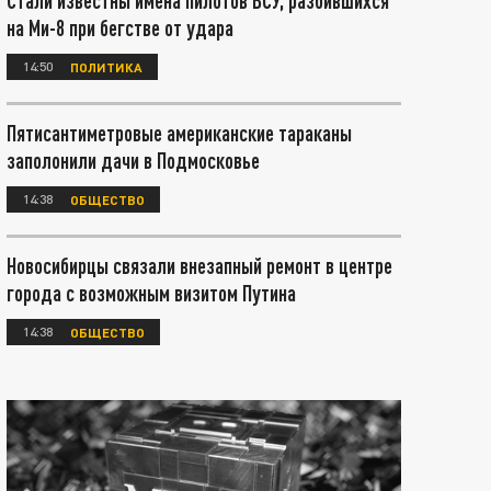
Стали известны имена пилотов ВСУ, разбившихся
на Ми-8 при бегстве от удара
14:50
ПОЛИТИКА
Пятисантиметровые американские тараканы
заполонили дачи в Подмосковье
14:38
ОБЩЕСТВО
Новосибирцы связали внезапный ремонт в центре
города с возможным визитом Путина
14:38
ОБЩЕСТВО