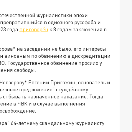
 отечественной журналистики эпохи
ду превратившийся в одиозного русофоба и
023 года
приговорён
к 8 годам заключения в
орова* на заседании не было, его интересы
ан виновным по обвинению в дискредитации
О. Государственное обвинение просило у
шения свободы.
Невзорову* Евгений Пригожин, основатель и
"деловое предложение" осуждённому
ть отбывать назначенное наказание. Тогда
ение в ЧВК и в случае выполнения
 освобождение.
ера" 64-летнему скандальному журналисту