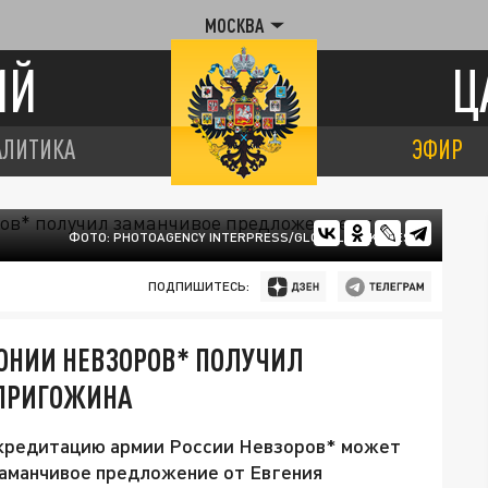
МОСКВА
ИЙ
Ц
АЛИТИКА
ЭФИР
ФОТО: PHOTOAGENCY INTERPRESS/GLOBALLOOKPRESS
ПОДПИШИТЕСЬ:
ОНИИ НЕВЗОРОВ* ПОЛУЧИЛ
 ПРИГОЖИНА
скредитацию армии России Невзоров* может
заманчивое предложение от Евгения