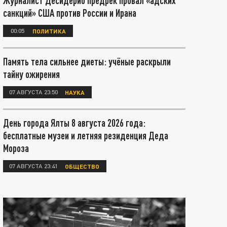
Журналист Десидерио предрёк провал «адских
санкций» США против России и Ирана
00:05
ПОЛИТИКА
Память тела сильнее диеты: учёные раскрыли
тайну ожирения
07 АВГУСТА 23:50
НАУКА
День города Ялты 8 августа 2026 года:
бесплатные музеи и летняя резиденция Деда
Мороза
07 АВГУСТА 23:41
ОБЩЕСТВО