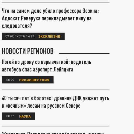
Что на самом деле убило профессора Зезина:
Адвокат Реверука перекладывает вину на
следователя?
07 АВГУСТА 14:24
ЭКСКЛЮЗИВ
НОВОСТИ РЕГИОНОВ
Ногой по дрону со взрывчаткой: водитель
автобуса спас аэропорт Лейпцига
00:27
ПРОИСШЕСТВИЯ
40 тысяч лет в болотах: древняя ДНК укажет путь
к «вечным» лесам на русском Севере
00:15
НАУКА