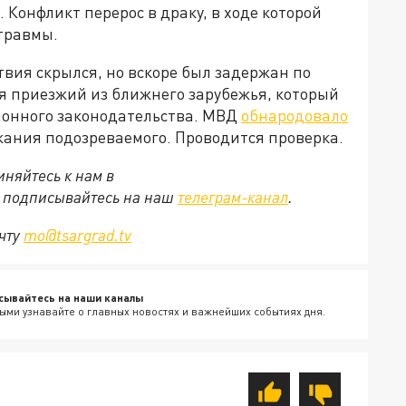
 Конфликт перерос в драку, в ходе которой
травмы.
твия скрылся, но вскоре был задержан по
я приезжий из ближнего зарубежья, который
ионного законодательства. МВД
обнародовало
ания подозреваемого. Проводится проверка.
няйтесь к нам в
е подписывайтесь на наш
телеграм-канал
.
очту
mo@tsargrad.tv
сывайтесь на наши каналы
ыми узнавайте о главных новостях и важнейших событиях дня.