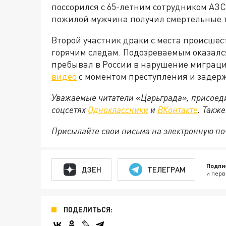
поссорился с 65-летним сотрудником АЗС.
пожилой мужчина получил смертельные 
Второй участник драки с места происшес
горячим следам. Подозреваемым оказалс
пребывал в России в нарушение миграц
видео
с моментом преступления и задерж
Уважаемые читатели «Царьграда», присоеди
соцсетях
Одноклассники
и
ВКонтакте
. Такж
Присылайте свои письма на электронную п
Подпи
ДЗЕН
ТЕЛЕГРАМ
и перв
ПОДЕЛИТЬСЯ: