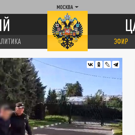
МОСКВА
ИЙ
Ц
АЛИТИКА
ЭФИР