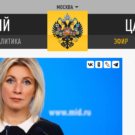
МОСКВА
ИЙ
Ц
АЛИТИКА
ЭФИР