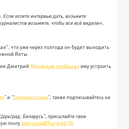
. Если хотите интервью дать, возьмите
журналистов возьмите, чтобы все всё видели»
,
л", что уже через полгода он будет выходить
ежной Ялты.
ссии Дмитрий
Медведев пообещал
ему устроить
те
" и "
Одноклассники
", также подписывайтесь на
"Царьград. Беларусь", присылайте свои
ную почту
belorussia@Tsargrad.TV
.