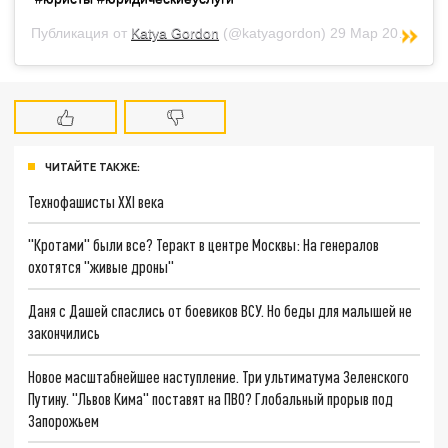
Публикация от
Katya Gordon
(@katyagordon)
29 Мар 2019 в 2:33 PDT
ЧИТАЙТЕ ТАКЖЕ:
Технофашисты XXI века
"Кротами" были все? Теракт в центре Москвы: На генералов
охотятся "живые дроны"
Даня с Дашей спаслись от боевиков ВСУ. Но беды для малышей не
закончились
Новое масштабнейшее наступление. Три ультиматума Зеленского
Путину. "Львов Кима" поставят на ПВО? Глобальный прорыв под
Запорожьем