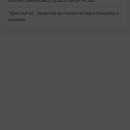
объяснил главный смысл теракта в центре Москвы
"Курортный ад": Украинский дрон превратил пляж в Геленджике в
кладбище