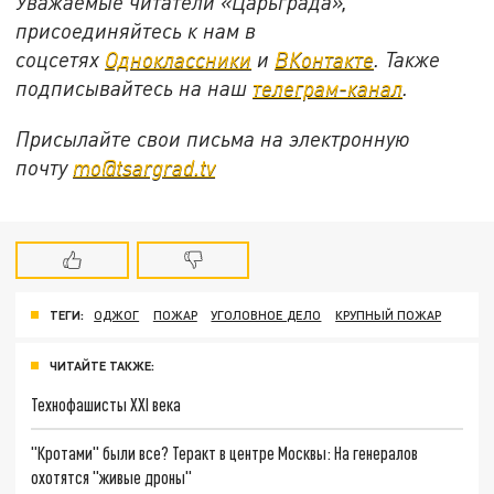
Уважаемые читатели «Царьграда»,
присоединяйтесь к нам в
соцсетях
Одноклассники
и
ВКонтакте
. Также
подписывайтесь на наш
телеграм-канал
.
Присылайте свои письма на электронную
почту
mo@tsargrad.tv
ТЕГИ:
ОДЖОГ
ПОЖАР
УГОЛОВНОЕ ДЕЛО
КРУПНЫЙ ПОЖАР
ЧИТАЙТЕ ТАКЖЕ:
Технофашисты XXI века
"Кротами" были все? Теракт в центре Москвы: На генералов
охотятся "живые дроны"