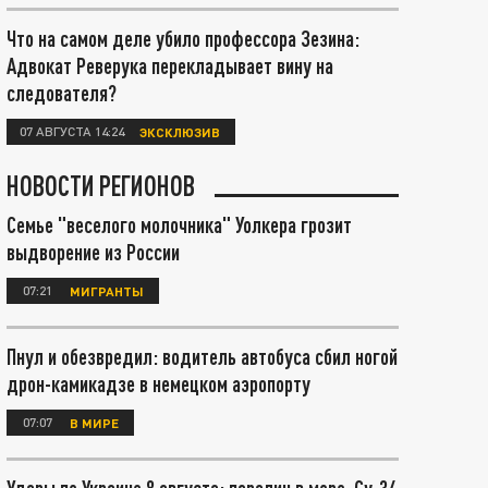
Что на самом деле убило профессора Зезина:
Адвокат Реверука перекладывает вину на
следователя?
07 АВГУСТА 14:24
ЭКСКЛЮЗИВ
НОВОСТИ РЕГИОНОВ
Семье "веселого молочника" Уолкера грозит
выдворение из России
07:21
МИГРАНТЫ
Пнул и обезвредил: водитель автобуса сбил ногой
дрон-камикадзе в немецком аэропорту
07:07
В МИРЕ