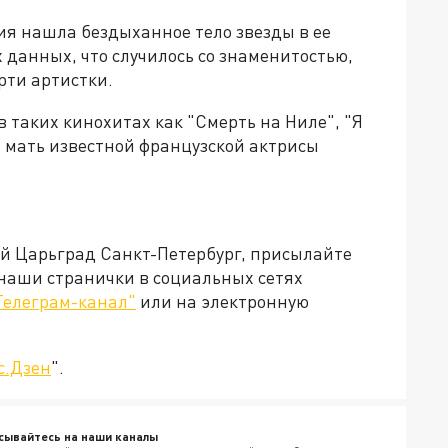
ия нашла бездыханное тело звезды в ее
 данных, что случилось со знаменитостью,
рти артистки.
 таких кинохитах как "Смерть на Ниле", "Я
— мать известной французской актрисы
ей Царьград Санкт-Петербург, присылайте
 наши странички в социальных сетях
Телеграм-канал"
или на электронную
с.Дзен
".
сывайтесь на наши каналы