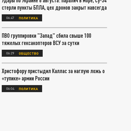
Удары по Украине 8 августа: паралич в море, Су-34
стерли пункты БПЛА, цех дронов закрыт навсегда
06:47
ПОЛИТИКА
ПВО группировки "Запад" сбила свыше 100
тяжелых гексакоптеров ВСУ за сутки
06:29
ОБЩЕСТВО
Христофору пристыдил Каллас за наглую ложь о
«тупике» армии России
06:04
ПОЛИТИКА