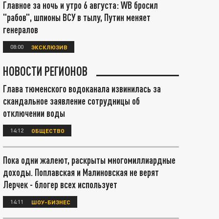
Главное за ночь и утро 6 августа: WB бросил
"рабов", шпионы ВСУ в тылу, Путин меняет
генералов
08:00
ЭКСКЛЮЗИВ
НОВОСТИ РЕГИОНОВ
Глава тюменского водоканала извинилась за
скандальное заявление сотрудницы об
отключении воды
14:12
ОБЩЕСТВО
Пока одни жалеют, раскрыты многомиллиардные
доходы. Поплавская и Малиновская не верят
Лерчек - блогер всех использует
14:11
ШОУ-БИЗНЕС