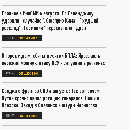
Главное в ИноСМИ 6 августа: По Геленджику
ударили "случайно". Сюрприз Кима – "худший
расклад". Германия "перехватила" дрон
11:00
ПОЛИТИКА
В городе дым, сбиты десятки БПЛА: Ярославль
пережил мощную атаку ВСУ - ситуация в регионах
08:56
ОБЩЕСТВО
Сводка с фронтов СВО 6 августа: Так вот зачем
Путин срочно начал ротацию генералов. Наши в
Орехове. Заход в Славянск и штурм Чернигова
08:47
ПОЛИТИКА