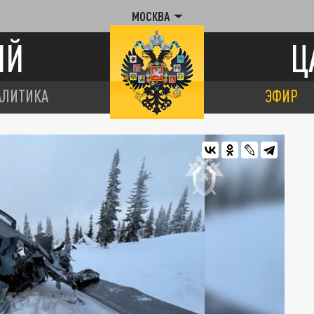
МОСКВА
ИЙ
Ц
АЛИТИКА
ЭФИР