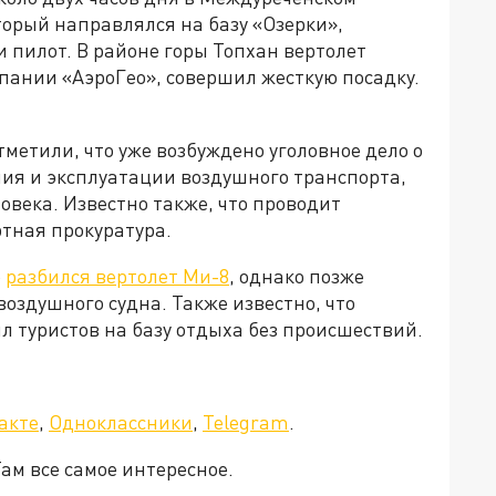
оторый направлялся на базу «Озерки»,
и пилот. В районе горы Топхан вертолет
ании «АэроГео», совершил жесткую посадку.
тметили, что уже возбуждено уголовное дело о
ия и эксплуатации воздушного транспорта,
овека. Известно также, что проводит
тная прокуратура.
о
разбился вертолет Ми-8
, однако позже
воздушного судна. Также известно, что
ил туристов на базу отдыха без происшествий.
акте
,
Одноклассники
,
Telegram
.
Там все самое интересное.