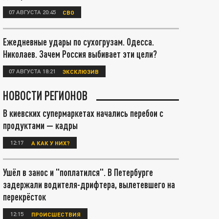
07 АВГУСТА 20:45
СВО
Ежедневные удары по сухогрузам. Одесса.
Николаев. Зачем Россия выбивает эти цели?
07 АВГУСТА 18:21
ЭКСКЛЮЗИВ
НОВОСТИ РЕГИОНОВ
В киевских супермаркетах начались перебои с
продуктами — кадры
12:17
А КАК У НИХ?
Ушёл в занос и "поплатился". В Петербурге
задержали водителя-дрифтера, вылетевшего на
перекрёсток
12:15
ПРОИСШЕСТВИЯ