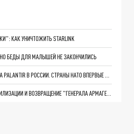
ТКИ": КАК УНИЧТОЖИТЬ STARLINK
. НО БЕДЫ ДЛЯ МАЛЫШЕЙ НЕ ЗАКОНЧИЛИСЬ
"ОЧЕНЬ ПЛОХИЕ НОВОСТИ": БОЛЬШАЯ ОШИБКА PALANTIR В РОССИИ. СТРАНЫ НАТО ВПЕРВЫЕ ЗА СВО ОСТАНОВИЛИ ПОСТАВКИ ОРУЖИЯ. ВСУ ТЕРЯЮТ ПРИГРАНИЧЬЕ?
ТРИ ГЛАВНЫХ ИНСАЙДА ОБ СВО. ОТМЕНА МОБИЛИЗАЦИИ И ВОЗВРАЩЕНИЕ "ГЕНЕРАЛА АРМАГЕДДОНА"? ОТЛИЧНЫЕ НОВОСТИ, КОТОРЫЕ ЖДАЛИ ВСЕ