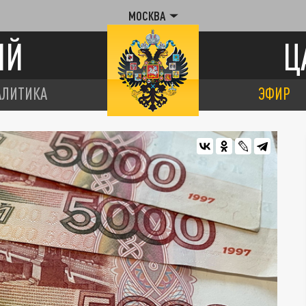
МОСКВА
ИЙ
Ц
АЛИТИКА
ЭФИР