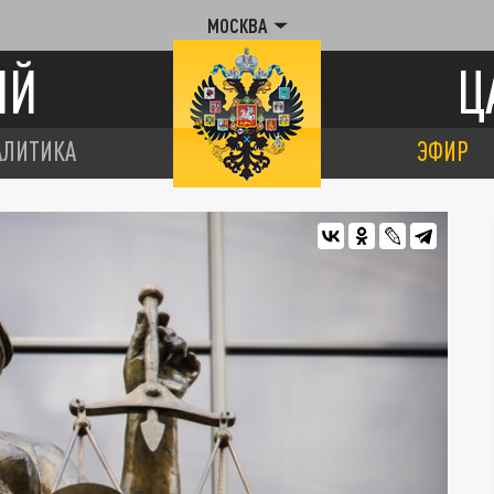
МОСКВА
ИЙ
Ц
АЛИТИКА
ЭФИР