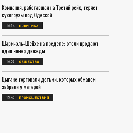
Компания, работавшая на Третий рейх, теряет
сухогрузы под Одессой
16:14
ПОЛИТИКА
Шарм‑эль‑Шейхе на пределе: отели продают
один номер дважды
16:08
ОБЩЕСТВО
Цыгане торговали детьми, которых обманом
забрали у матерей
15:40
ПРОИСШЕСТВИЯ