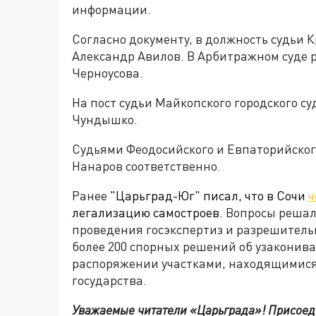
информации.
Согласно документу, в должность судьи К
Александр Авилов. В Арбитражном суде 
Черноусова.
На пост судьи Майкопского городского с
Чундышко.
Судьями Феодосийского и Евпаторийского
Нанаров соответственно.
Ранее
"Царьград-Юг" писал, что в Сочи
ч
легализацию самостроев.
Вопросы решали
проведения госэкспертиз и разрешител
более 200 спорных решений об узаконив
распоряжении участками, находящимися
государства.
Уважаемые читатели «Царьграда»! Присоеди