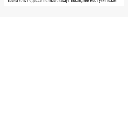
войны ночь в Одессе. Полный блэкаут. Последний мост уничтожен