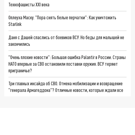
Технофашисты XXI века
Оплеуха Маску. "Пора снять белые перчатки": Как уничтожить
Starlink
Даня с Дашей спаслись от боевиков ВСУ. Но беды для малышей не
закончились
"Очень плохие новости": Большая ошибка Palantir в России. Страны
НАТО впервые за СВО остановили поставки оружия. ВСУ теряют
приграничье?
Три главных инсайда об СВО. Отмена мобилизации и возвращение
"генерала Армагеддона"? Отличные новости, которые ждали все