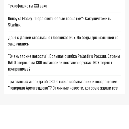
Технофашисты XXI века
Оплеуха Маску. "Пора снять белые перчатки": Как уничтожить
Starlink
Даня с Дашей спаслись от боевиков ВСУ. Но беды для малышей не
закончились
"Очень плохие новости": Большая ошибка Palantir в России. Страны
НАТО впервые за СВО остановили поставки оружия. ВСУ теряют
приграничье?
Три главных инсайда об СВО. Отмена мобилизации и возвращение
"генерала Армагеддона"? Отличные новости, которые ждали все