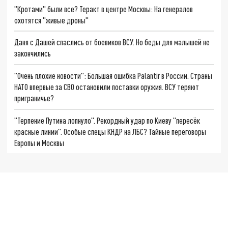
"Кротами" были все? Теракт в центре Москвы: На генералов
охотятся "живые дроны"
Даня с Дашей спаслись от боевиков ВСУ. Но беды для малышей не
закончились
"Очень плохие новости": Большая ошибка Palantir в России. Страны
НАТО впервые за СВО остановили поставки оружия. ВСУ теряют
приграничье?
"Терпение Путина лопнуло". Рекордный удар по Киеву "пересёк
красные линии". Особые спецы КНДР на ЛБС? Тайные переговоры
Европы и Москвы