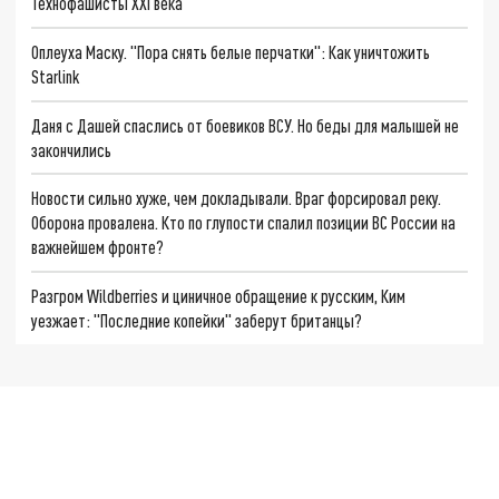
Технофашисты XXI века
Оплеуха Маску. "Пора снять белые перчатки": Как уничтожить
Starlink
Даня с Дашей спаслись от боевиков ВСУ. Но беды для малышей не
закончились
Новости сильно хуже, чем докладывали. Враг форсировал реку.
Оборона провалена. Кто по глупости спалил позиции ВС России на
важнейшем фронте?
Разгром Wildberries и циничное обращение к русским, Ким
уезжает: "Последние копейки" заберут британцы?