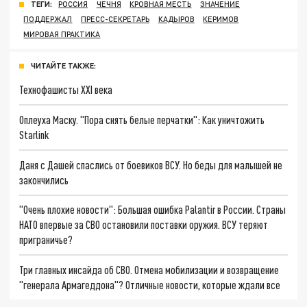
ТЕГИ:
РОССИЯ
ЧЕЧНЯ
КРОВНАЯ МЕСТЬ
ЗНАЧЕНИЕ
ПОДДЕРЖАЛ
ПРЕСС-СЕКРЕТАРЬ
КАДЫРОВ
КЕРИМОВ
МИРОВАЯ ПРАКТИКА
ЧИТАЙТЕ ТАКЖЕ:
Технофашисты XXI века
Оплеуха Маску. "Пора снять белые перчатки": Как уничтожить
Starlink
Даня с Дашей спаслись от боевиков ВСУ. Но беды для малышей не
закончились
"Очень плохие новости": Большая ошибка Palantir в России. Страны
НАТО впервые за СВО остановили поставки оружия. ВСУ теряют
приграничье?
Три главных инсайда об СВО. Отмена мобилизации и возвращение
"генерала Армагеддона"? Отличные новости, которые ждали все