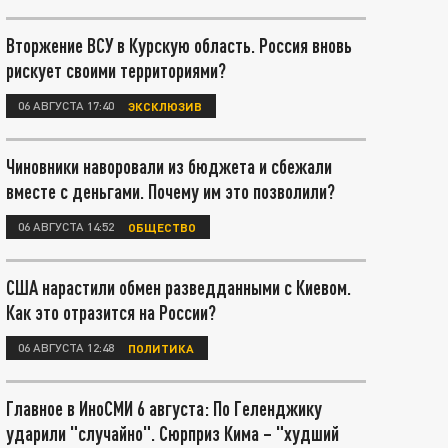
Вторжение ВСУ в Курскую область. Россия вновь
рискует своими территориями?
06 АВГУСТА 17:40
ЭКСКЛЮЗИВ
Чиновники наворовали из бюджета и сбежали
вместе с деньгами. Почему им это позволили?
06 АВГУСТА 14:52
ОБЩЕСТВО
США нарастили обмен разведданными с Киевом.
Как это отразится на России?
06 АВГУСТА 12:48
ПОЛИТИКА
Главное в ИноСМИ 6 августа: По Геленджику
ударили "случайно". Сюрприз Кима – "худший