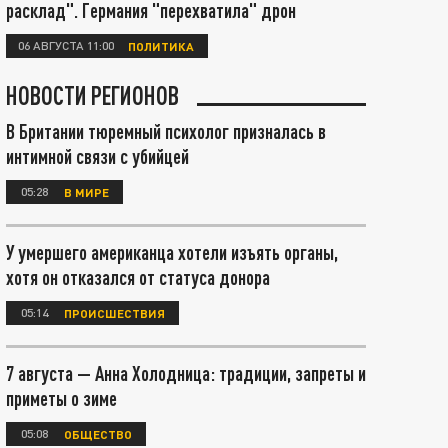
расклад". Германия "перехватила" дрон
06 АВГУСТА 11:00
ПОЛИТИКА
НОВОСТИ РЕГИОНОВ
В Британии тюремный психолог призналась в
интимной связи с убийцей
05:28
В МИРЕ
У умершего американца хотели изъять органы,
хотя он отказался от статуса донора
05:14
ПРОИСШЕСТВИЯ
7 августа — Анна Холодница: традиции, запреты и
приметы о зиме
05:08
ОБЩЕСТВО