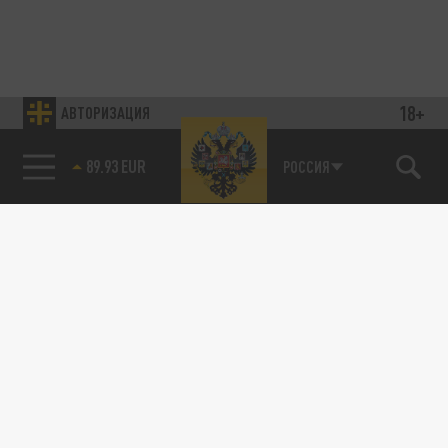
18+
АВТОРИЗАЦИЯ
89.93 EUR
РОССИЯ