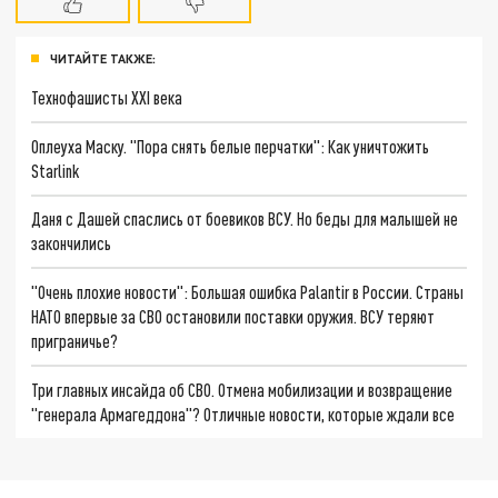
ЧИТАЙТЕ ТАКЖЕ:
Технофашисты XXI века
Оплеуха Маску. "Пора снять белые перчатки": Как уничтожить
Starlink
Даня с Дашей спаслись от боевиков ВСУ. Но беды для малышей не
закончились
"Очень плохие новости": Большая ошибка Palantir в России. Страны
НАТО впервые за СВО остановили поставки оружия. ВСУ теряют
приграничье?
Три главных инсайда об СВО. Отмена мобилизации и возвращение
"генерала Армагеддона"? Отличные новости, которые ждали все