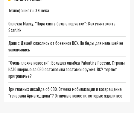
Технофашисты XXI века
Оплеуха Маску. "Пора снять белые перчатки": Как уничтожить
Starlink
Даня с Дашей спаслись от боевиков ВСУ. Но беды для малышей не
закончились
"Очень плохие новости": Большая ошибка Palantir в России. Страны
НАТО впервые за СВО остановили поставки оружия. ВСУ теряют
приграничье?
Три главных инсайда об СВО. Отмена мобилизации и возвращение
"генерала Армагеддона"? Отличные новости, которые ждали все