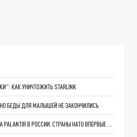
ТКИ": КАК УНИЧТОЖИТЬ STARLINK
. НО БЕДЫ ДЛЯ МАЛЫШЕЙ НЕ ЗАКОНЧИЛИСЬ
"ОЧЕНЬ ПЛОХИЕ НОВОСТИ": БОЛЬШАЯ ОШИБКА PALANTIR В РОССИИ. СТРАНЫ НАТО ВПЕРВЫЕ ЗА СВО ОСТАНОВИЛИ ПОСТАВКИ ОРУЖИЯ. ВСУ ТЕРЯЮТ ПРИГРАНИЧЬЕ?