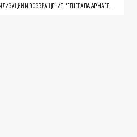
ТРИ ГЛАВНЫХ ИНСАЙДА ОБ СВО. ОТМЕНА МОБИЛИЗАЦИИ И ВОЗВРАЩЕНИЕ "ГЕНЕРАЛА АРМАГЕДДОНА"? ОТЛИЧНЫЕ НОВОСТИ, КОТОРЫЕ ЖДАЛИ ВСЕ