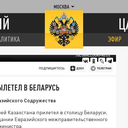
МОСКВА
ИЙ
Ц
АЛИТИКА
ЭФИР
/GLOBALLOOKPRESS
ПОДПИШИТЕСЬ:
ЫЛЕТЕЛ В БЕЛАРУСЬ
азийского Содружества
ей Казахстана прилетел в столицу Беларуси,
едании Евразийского межправительственного
министра.