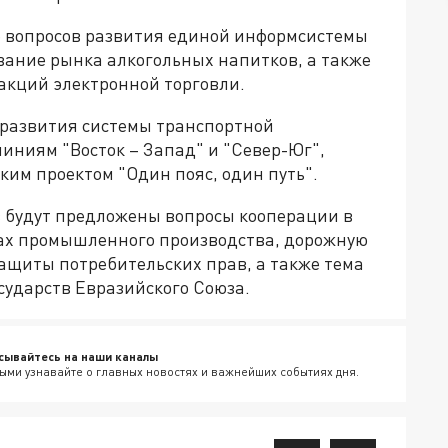
е вопросов развития единой информсистемы
вание рынка алкогольных напитков, а также
акций электронной торговли.
ы развития системы транспортной
иниям "Восток – Запад" и "Север-Юг",
ким проектом "Один пояс, один путь".
в будут предложены вопросы кооперации в
рах промышленного производства, дорожную
защиты потребительских прав, а также тема
сударств Евразийского Союза.
сывайтесь на наши каналы
ыми узнавайте о главных новостях и важнейших событиях дня.