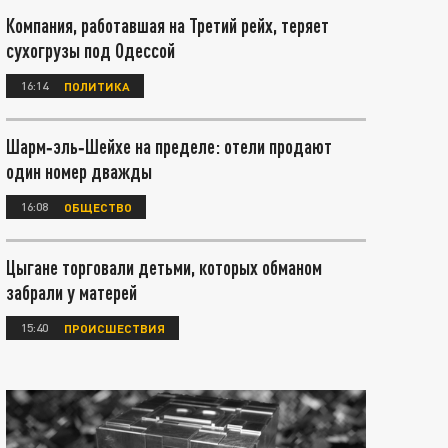
Компания, работавшая на Третий рейх, теряет
сухогрузы под Одессой
16:14
ПОЛИТИКА
Шарм‑эль‑Шейхе на пределе: отели продают
один номер дважды
16:08
ОБЩЕСТВО
Цыгане торговали детьми, которых обманом
забрали у матерей
15:40
ПРОИСШЕСТВИЯ