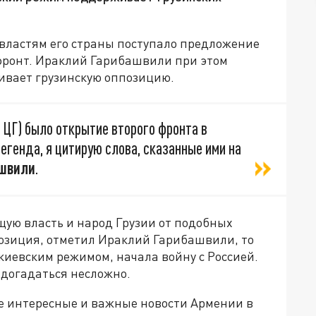
о властям его страны поступало предложение
 фронт. Ираклий Гарибашвили при этом
живает грузинскую оппозицию.
 ЦГ) было открытие второго фронта в
легенда, я цитирую слова, сказанные ими на
швили
.
ую власть и народ Грузии от подобных
позиция, отметил Ираклий Гарибашвили, то
киевским режимом, начала войну с Россией.
 догадаться несложно.
е интересные и важные новости Армении в