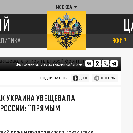
МОСКВА
ИЙ
Ц
АЛИТИКА
ЭФИР
ФОТО: BERND VON JUTRCZENKA/DPA/GLOBALLOOKPRESS
ПОДПИШИТЕСЬ:
АК УКРАИНА УВЕЩЕВАЛА
 РОССИИ: “ПРЯМЫМ
ский режим поддерживает грузинских