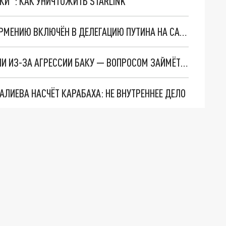
ТКИ": КАК УНИЧТОЖИТЬ STARLINK
ДЕПУТАТ ЗАТУЛИН С ЗАПРЕТОМ НА ВЪЕЗД В АРМЕНИЮ ВКЛЮЧЁН В ДЕЛЕГАЦИЮ ПУТИНА НА САММИТЕ ОДКБ В ЕРЕВАНЕ
ОДКБ ГОТОВА ПРЕДЛОЖИТЬ ПОМОЩЬ АРМЕНИИ ИЗ-ЗА АГРЕССИИ БАКУ — ВОПРОСОМ ЗАЙМЁТСЯ ПУТИН
АЛИЕВА НАСЧЁТ КАРАБАХА: НЕ ВНУТРЕННЕЕ ДЕЛО