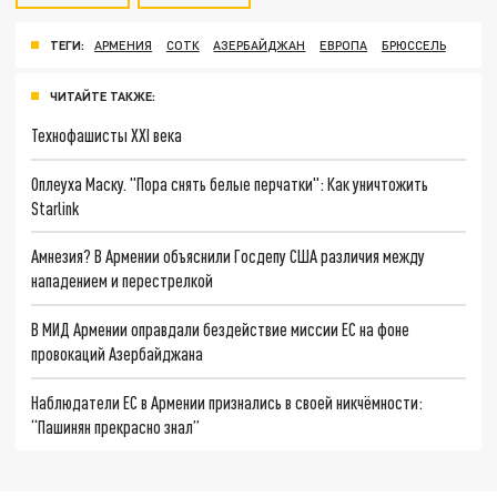
ТЕГИ:
АРМЕНИЯ
СОТК
АЗЕРБАЙДЖАН
ЕВРОПА
БРЮССЕЛЬ
ЧИТАЙТЕ ТАКЖЕ:
Технофашисты XXI века
Оплеуха Маску. "Пора снять белые перчатки": Как уничтожить
Starlink
Амнезия? В Армении объяснили Госдепу США различия между
нападением и перестрелкой
В МИД Армении оправдали бездействие миссии ЕС на фоне
провокаций Азербайджана
Наблюдатели ЕС в Армении признались в своей никчёмности:
“Пашинян прекрасно знал”