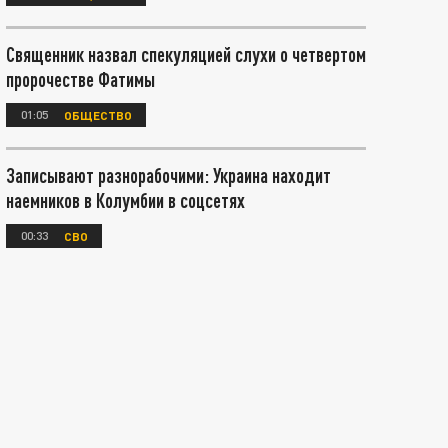
Священник назвал спекуляцией слухи о четвертом
пророчестве Фатимы
01:05
ОБЩЕСТВО
Записывают разнорабочими: Украина находит
наемников в Колумбии в соцсетях
00:33
СВО