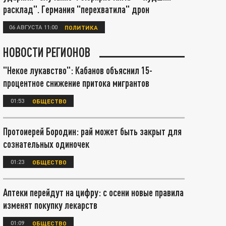
расклад". Германия "перехватила" дрон
06 АВГУСТА 11:00
ПОЛИТИКА
НОВОСТИ РЕГИОНОВ
"Некое лукавство": Кабанов объяснил 15-
процентное снижение притока мигрантов
01:53
ОБЩЕСТВО
Протоиерей Бородин: рай может быть закрыт для
сознательных одиночек
01:23
ОБЩЕСТВО
Аптеки перейдут на цифру: с осени новые правила
изменят покупку лекарств
01:09
ОБЩЕСТВО