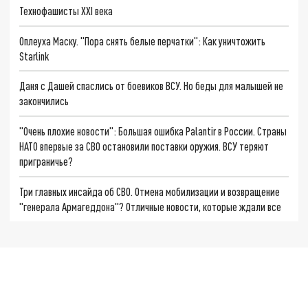
Технофашисты XXI века
Оплеуха Маску. "Пора снять белые перчатки": Как уничтожить
Starlink
Даня с Дашей спаслись от боевиков ВСУ. Но беды для малышей не
закончились
"Очень плохие новости": Большая ошибка Palantir в России. Страны
НАТО впервые за СВО остановили поставки оружия. ВСУ теряют
приграничье?
Три главных инсайда об СВО. Отмена мобилизации и возвращение
"генерала Армагеддона"? Отличные новости, которые ждали все