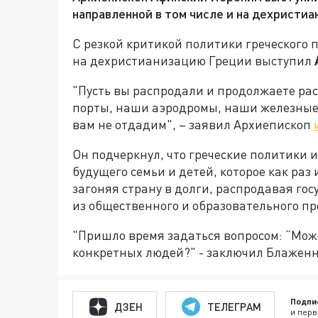
направленной в том числе и на дехристи
С резкой критикой политики греческого 
на дехристианизацию Греции выступил
"Пусть вы распродали и продолжаете ра
порты, наши аэродромы, наши железные 
вам не отдадим", – заявил Архиепископ
Он подчеркнул, что греческие политики 
будущего семьи и детей, которое как ра
загоняя страну в долги, распродавая го
из общественного и образовательного пр
"Пришло время задаться вопросом: “Може
конкретных людей?" - заключил Блажен
Подпи
ДЗЕН
ТЕЛЕГРАМ
и перв