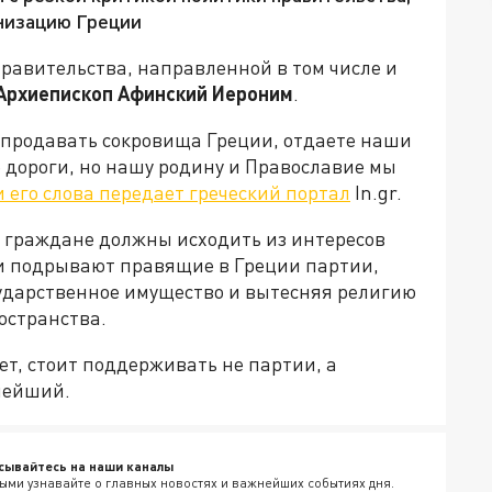
анизацию Греции
правительства, направленной в том числе и
Архиепископ Афинский Иероним
.
спродавать сокровища Греции, отдаете наши
дороги, но нашу родину и Православие мы
и его слова передает греческий портал
In.gr.
и граждане должны исходить из интересов
з и подрывают правящие в Греции партии,
сударственное имущество и вытесняя религию
остранства.
т, стоит поддерживать не партии, а
нейший.
сывайтесь на наши каналы
ыми узнавайте о главных новостях и важнейших событиях дня.