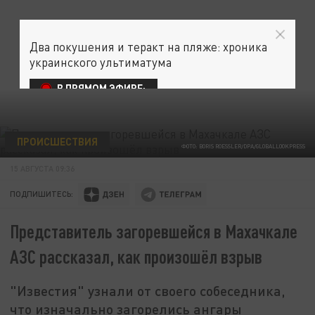
Два покушения и теракт на пляже: хроника
украинского ультиматума
В ПРЯМОМ ЭФИРЕ:
ПРОИСШЕСТВИЯ
ФОТО: BORIS ROESSLER/DPA/GLOBALLOOKPRESS
15 АВГУСТА 09:36
ПОДПИШИТЕСЬ:
Представитель загоревшейся в Махачкале
АЗС рассказал, как произошёл взрыв
"Известия" узнали от своего собеседника,
что изначально загорелись ангары