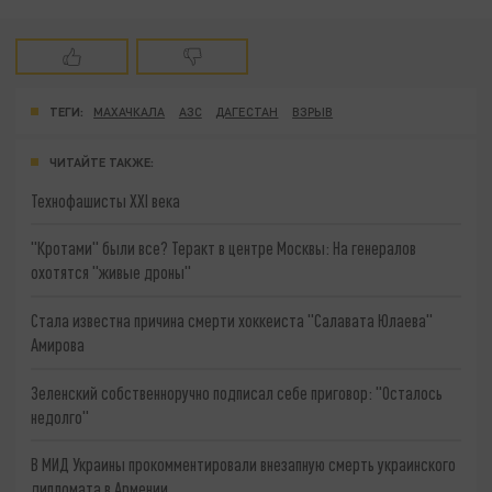
ТЕГИ:
МАХАЧКАЛА
АЗС
ДАГЕСТАН
ВЗРЫВ
ЧИТАЙТЕ ТАКЖЕ:
Технофашисты XXI века
"Кротами" были все? Теракт в центре Москвы: На генералов
охотятся "живые дроны"
Стала известна причина смерти хоккеиста "Салавата Юлаева"
Амирова
Зеленский собственноручно подписал себе приговор: "Осталось
недолго"
В МИД Украины прокомментировали внезапную смерть украинского
дипломата в Армении