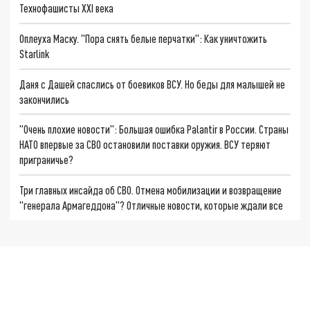
Технофашисты XXI века
Оплеуха Маску. "Пора снять белые перчатки": Как уничтожить
Starlink
Даня с Дашей спаслись от боевиков ВСУ. Но беды для малышей не
закончились
"Очень плохие новости": Большая ошибка Palantir в России. Страны
НАТО впервые за СВО остановили поставки оружия. ВСУ теряют
приграничье?
Три главных инсайда об СВО. Отмена мобилизации и возвращение
"генерала Армагеддона"? Отличные новости, которые ждали все