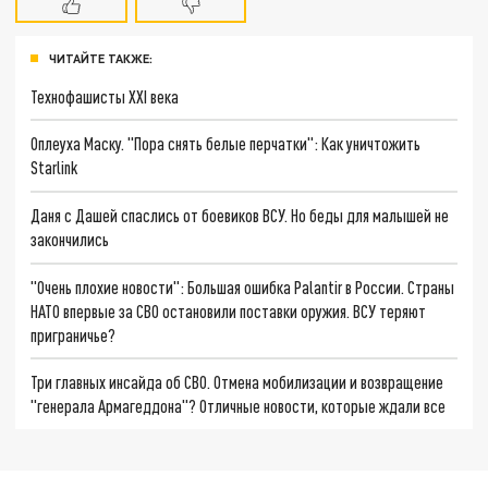
ЧИТАЙТЕ ТАКЖЕ:
Технофашисты XXI века
Оплеуха Маску. "Пора снять белые перчатки": Как уничтожить
Starlink
Даня с Дашей спаслись от боевиков ВСУ. Но беды для малышей не
закончились
"Очень плохие новости": Большая ошибка Palantir в России. Страны
НАТО впервые за СВО остановили поставки оружия. ВСУ теряют
приграничье?
Три главных инсайда об СВО. Отмена мобилизации и возвращение
"генерала Армагеддона"? Отличные новости, которые ждали все