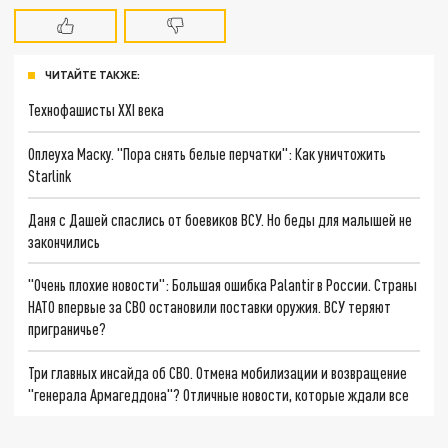
ЧИТАЙТЕ ТАКЖЕ:
Технофашисты XXI века
Оплеуха Маску. "Пора снять белые перчатки": Как уничтожить
Starlink
Даня с Дашей спаслись от боевиков ВСУ. Но беды для малышей не
закончились
"Очень плохие новости": Большая ошибка Palantir в России. Страны
НАТО впервые за СВО остановили поставки оружия. ВСУ теряют
приграничье?
Три главных инсайда об СВО. Отмена мобилизации и возвращение
"генерала Армагеддона"? Отличные новости, которые ждали все