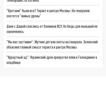
Технофашисты XXI века
"Кротами" были все? Теракт в центре Москвы: На генералов
охотятся "живые дроны"
Даня с Дашей спаслись от боевиков ВСУ. Но беды для малышей не
закончились
"Мы вас заставим": Жуткие детали охоты на генерала. Зеленский
объяснил главный смысл теракта в центре Москвы
"Курортный ад": Украинский дрон превратил пляж в Геленджике в
кладбище