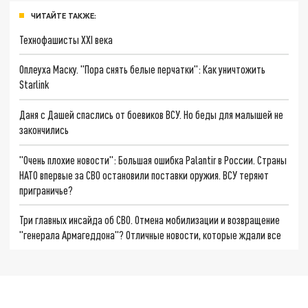
ЧИТАЙТЕ ТАКЖЕ:
Технофашисты XXI века
Оплеуха Маску. "Пора снять белые перчатки": Как уничтожить
Starlink
Даня с Дашей спаслись от боевиков ВСУ. Но беды для малышей не
закончились
"Очень плохие новости": Большая ошибка Palantir в России. Страны
НАТО впервые за СВО остановили поставки оружия. ВСУ теряют
приграничье?
Три главных инсайда об СВО. Отмена мобилизации и возвращение
"генерала Армагеддона"? Отличные новости, которые ждали все