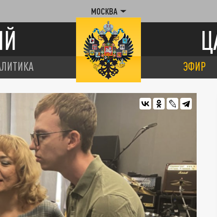
МОСКВА
ИЙ
Ц
АЛИТИКА
ЭФИР