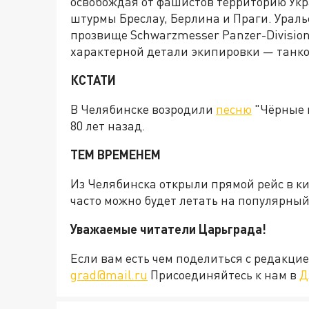
освобождая от фашистов территорию Укр
штурмы Бреслау, Берлина и Праги. Урал
прозвище Schwarzmesser Panzer-Divisio
характерной детали экипировки — танко
КСТАТИ
В Челябинске возродили
песню
"Чёрные 
80 лет назад.
ТЕМ ВРЕМЕНЕМ
Из Челябинска открыли прямой рейс в к
часто можно будет летать на популярный
Уважаемые читатели Царьграда!
Если вам есть чем поделиться с редакц
grad@mail.ru
Присоединяйтесь к нам в
Д