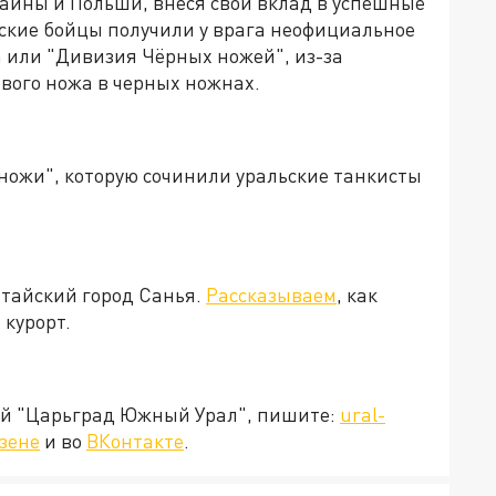
аины и Польши, внеся свой вклад в успешные
ьские бойцы получили у врага неофициальное
n или "Дивизия Чёрных ножей", из-за
вого ножа в черных ножнах.
ножи", которую сочинили уральские танкисты
итайский город Санья.
Рассказываем
, как
 курорт.
ией "Царьград Южный Урал", пишите:
ural-
зене
и во
ВКонтакте
.