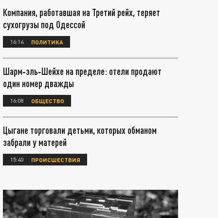
Компания, работавшая на Третий рейх, теряет
сухогрузы под Одессой
16:14
ПОЛИТИКА
Шарм‑эль‑Шейхе на пределе: отели продают
один номер дважды
16:08
ОБЩЕСТВО
Цыгане торговали детьми, которых обманом
забрали у матерей
15:40
ПРОИСШЕСТВИЯ