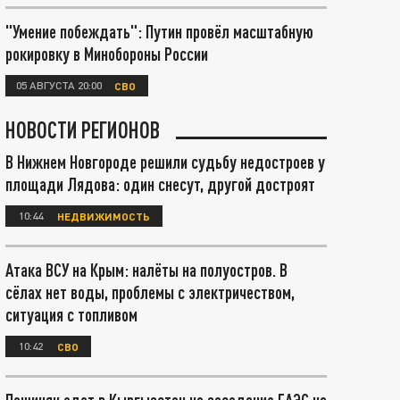
"Умение побеждать": Путин провёл масштабную
рокировку в Минобороны России
05 АВГУСТА 20:00
СВО
НОВОСТИ РЕГИОНОВ
В Нижнем Новгороде решили судьбу недостроев у
площади Лядова: один снесут, другой достроят
10:44
НЕДВИЖИМОСТЬ
Атака ВСУ на Крым: налёты на полуостров. В
сёлах нет воды, проблемы с электричеством,
ситуация с топливом
10:42
СВО