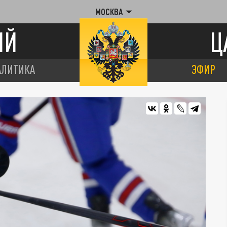
МОСКВА
ИЙ
Ц
АЛИТИКА
ЭФИР