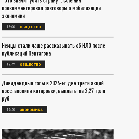
"Это значит убить страну": Собянин
прокомментировал разговоры о мобилизации
экономики
13:00
ОБЩЕСТВО
Немцы стали чаше рассказывать об НЛО после
публикаций Пентагона
12:47
ОБЩЕСТВО
Дивидендные гэпы в 2026-м: две трети акций
восстановили котировки, выплаты на 2,27 трлн
руб
12:40
ЭКОНОМИКА