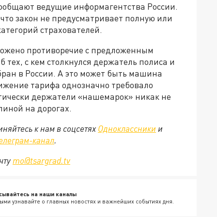
сообщают ведущие информагентства России.
, что закон не предусматривает полную или
атегорий страхователей.
ложено противоречие с предложенным
 тех, с кем столкнулся держатель полиса и
бран в России. А это может быть машина
онижение тарифа однозначно требовало
тически держатели «нашемарок» никак не
иной на дорогах.
няйтесь к нам в соцсетях
Одноклассники
и
елеграм-канал
.
очту
mo@tsargrad.tv
сывайтесь на наши каналы
ыми узнавайте о главных новостях и важнейших событиях дня.