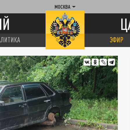
МОСКВА
ИЙ
Ц
АЛИТИКА
ЭФИР