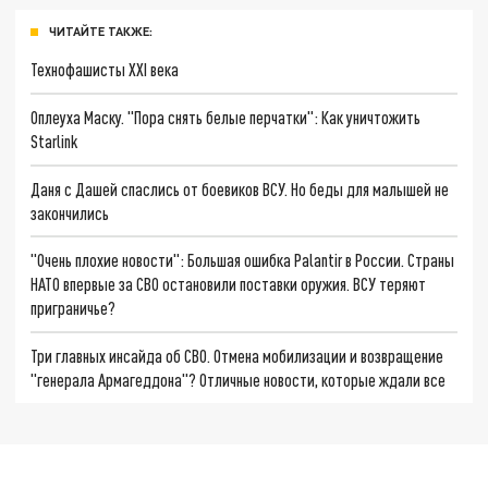
ЧИТАЙТЕ ТАКЖЕ:
Технофашисты XXI века
Оплеуха Маску. "Пора снять белые перчатки": Как уничтожить
Starlink
Даня с Дашей спаслись от боевиков ВСУ. Но беды для малышей не
закончились
"Очень плохие новости": Большая ошибка Palantir в России. Страны
НАТО впервые за СВО остановили поставки оружия. ВСУ теряют
приграничье?
Три главных инсайда об СВО. Отмена мобилизации и возвращение
"генерала Армагеддона"? Отличные новости, которые ждали все