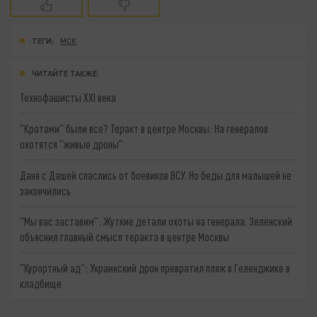
ТЕГИ:
МСК
ЧИТАЙТЕ ТАКЖЕ:
Технофашисты XXI века
"Кротами" были все? Теракт в центре Москвы: На генералов
охотятся "живые дроны"
Даня с Дашей спаслись от боевиков ВСУ. Но беды для малышей не
закончились
"Мы вас заставим": Жуткие детали охоты на генерала. Зеленский
объяснил главный смысл теракта в центре Москвы
"Курортный ад": Украинский дрон превратил пляж в Геленджике в
кладбище