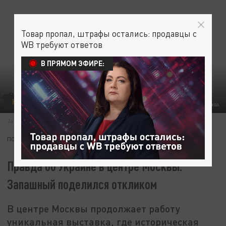
Товар пропал, штрафы остались: продавцы с
WB требуют ответов
В ПРЯМОМ ЭФИРЕ:
КУЛЬТУРА
ОБЩЕСТВО
ФОТО: КИСЕЛЕВ СЕРГЕЙ/АГН МОСКВА
24 НОЯБРЯ 17:55
ПОДПИШИТЕСЬ:
Правда об Украине в центре Москвы.
Запашный поделился откликом
В центре Москвы продолжает работу
уникальная выставка, где историческая