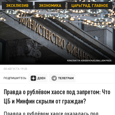
ЭКСКЛЮЗИВ
ЭКОНОМИКА
ЦАРЬГРАД. ГЛАВНОЕ
KONSTANTIN KOKOSHKIN/GLOBALLOOKPRESS
08 АВГУСТА 19:20
ПОДПИШИТЕСЬ:
Правда о рублёвом хаосе под запретом: Что
ЦБ и Минфин скрыли от граждан?
Правда о рублёвом хаосе оказалась под