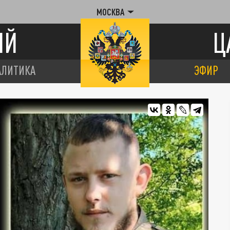
МОСКВА
ИЙ
Ц
АЛИТИКА
ЭФИР