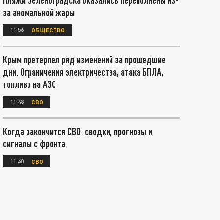
Пляжи Зеленоградска оказались переполнены из-
за аномальной жары
11:56
ОБЩЕСТВО
Крым претерпел ряд изменений за прошедшие
дни. Ограничения электричества, атака БПЛА,
топливо на АЗС
11:48
СВО
Когда закончится СВО: сводки, прогнозы и
сигналы с фронта
11:40
СВО