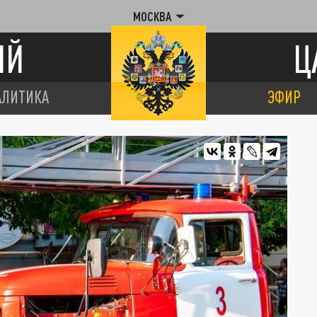
МОСКВА
ИЙ
Ц
АЛИТИКА
ЭФИР