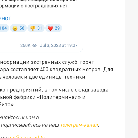
информации экстренных служб, горят
ра составляет 400 квадратных метров. Для
 человек и две единицы техники.
ко предприятий, в том числе склад завода
льной фабрики «Политерминал» и
Вита».
няйтесь к нам в
е подписывайтесь на наш
телеграм-канал
.
очту
mo@tsargrad.tv