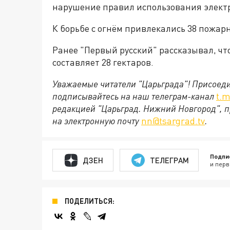
нарушение правил использования элект
К борьбе с огнём привлекались 38 пожарн
Ранее "Первый русский" рассказывал, чт
составляет 28 гектаров.
Уважаемые читатели "Царьграда"!
Присоеди
подписывайтесь на наш телеграм-канал
t.m
редакцией "Царьград. Нижний Новгород", п
на электронную почту
nn@tsargrad.tv
.
Подпи
ДЗЕН
ТЕЛЕГРАМ
и перв
ПОДЕЛИТЬСЯ: