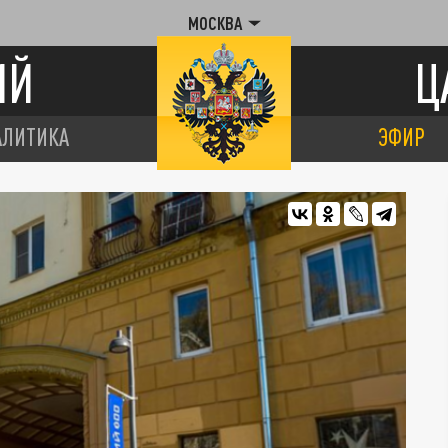
МОСКВА
ИЙ
Ц
АЛИТИКА
ЭФИР