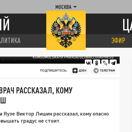
МОСКВА
ИЙ
Ц
АЛИТИКА
ЭФИР
KOMSOMOLSKAYA PRAVDA/GLOBALLOOKPRESS
ПОДПИШИТЕСЬ:
ВРАЧ РАССКАЗАЛ, КОМУ
УШ
а Яузе Виктор Лишин рассказал, кому опасно
овышать градус не стоит.