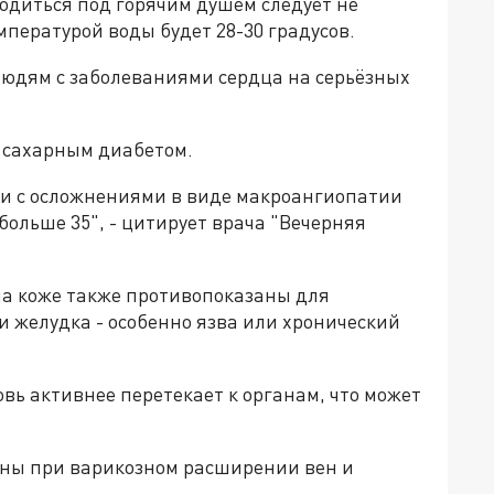
ходиться под горячим душем следует не
мпературой воды будет 28-30 градусов.
людям с заболеваниями сердца на серьёзных
 сахарным диабетом.
ии с осложнениями в виде макроангиопатии
больше 35", - цитирует врача "Вечерняя
а коже также противопоказаны для
и желудка - особенно язва или хронический
овь активнее перетекает к органам, что может
сны при варикозном расширении вен и