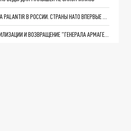
"ОЧЕНЬ ПЛОХИЕ НОВОСТИ": БОЛЬШАЯ ОШИБКА PALANTIR В РОССИИ. СТРАНЫ НАТО ВПЕРВЫЕ ЗА СВО ОСТАНОВИЛИ ПОСТАВКИ ОРУЖИЯ. ВСУ ТЕРЯЮТ ПРИГРАНИЧЬЕ?
ТРИ ГЛАВНЫХ ИНСАЙДА ОБ СВО. ОТМЕНА МОБИЛИЗАЦИИ И ВОЗВРАЩЕНИЕ "ГЕНЕРАЛА АРМАГЕДДОНА"? ОТЛИЧНЫЕ НОВОСТИ, КОТОРЫЕ ЖДАЛИ ВСЕ