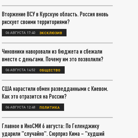
Вторжение ВСУ в Курскую область. Россия вновь
рискует своими территориями?
06 АВГУСТА 17:40
ЭКСКЛЮЗИВ
Чиновники наворовали из бюджета и сбежали
вместе с деньгами. Почему им это позволили?
06 АВГУСТА 14:52
ОБЩЕСТВО
США нарастили обмен разведданными с Киевом.
Как это отразится на России?
06 АВГУСТА 12:48
ПОЛИТИКА
Главное в ИноСМИ 6 августа: По Геленджику
ударили "случайно". Сюрприз Кима – "худший