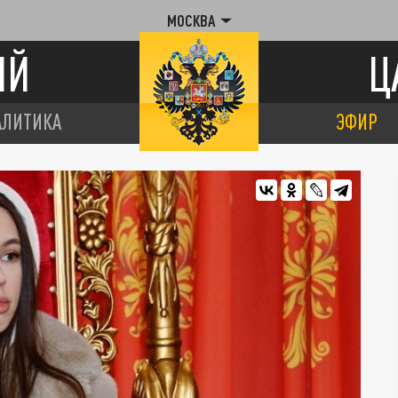
МОСКВА
ИЙ
Ц
АЛИТИКА
ЭФИР