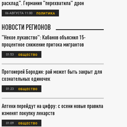
расклад". Германия "перехватила" дрон
06 АВГУСТА 11:00
ПОЛИТИКА
НОВОСТИ РЕГИОНОВ
"Некое лукавство": Кабанов объяснил 15-
процентное снижение притока мигрантов
01:53
ОБЩЕСТВО
Протоиерей Бородин: рай может быть закрыт для
сознательных одиночек
01:23
ОБЩЕСТВО
Аптеки перейдут на цифру: с осени новые правила
изменят покупку лекарств
01:09
ОБЩЕСТВО