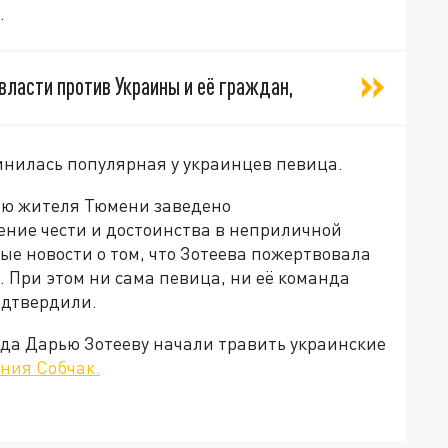
.
власти против Украины и её граждан,
инилась популярная у украинцев певица.
ию жителя Тюмени заведено
ение чести и достоинства в неприличной
ые новости о том, что Зотеева пожертвовала
 При этом ни сама певица, ни её команда
одтвердили.
гда Дарью Зотееву начали травить украинские
ения Собчак.