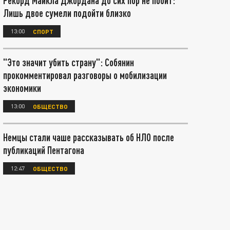
Рекорд Майкла Джордана до сих пор не побит:
Лишь двое сумели подойти близко
13:00
СПОРТ
"Это значит убить страну": Собянин
прокомментировал разговоры о мобилизации
экономики
13:00
ОБЩЕСТВО
Немцы стали чаше рассказывать об НЛО после
публикаций Пентагона
12:47
ОБЩЕСТВО