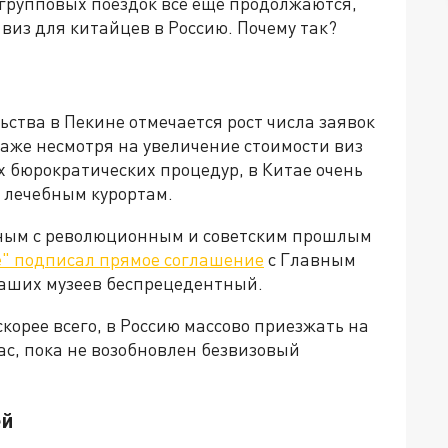
 групповых поездок все еще продолжаются,
 виз для китайцев в Россию. Почему так?
ьства в Пекине отмечается рост числа заявок
Даже несмотря на увеличение стоимости виз
 бюрократических процедур, в Китае очень
м лечебным курортам.
нным с революционным и советским прошлым
е" подписал прямое соглашение
с Главным
наших музеев беспрецедентный.
корее всего, в Россию массово приезжать на
час, пока не возобновлен безвизовый
ей