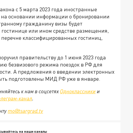
акона с 5 марта 2023 года иностранные
зу на основании информации о бронировании
транному гражданину визы будет
 гостинице или ином средстве размещения,
м перечне классифицированных гостиниц,
поручил правительству до 1 июня 2023 года
ию безвизового режима поездок в РФ для
ости. А предложения о введении электронных
ыть подготовлены МИД РФ уже в январе.
няйтесь к нам в соцсетях
Одноклассники
и
елеграм-канал
.
очту
mo@tsargrad.tv
сывайтесь на наши каналы