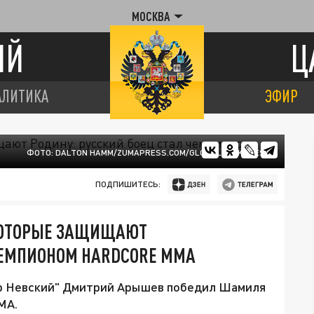
МОСКВА
ИЙ
Ц
АЛИТИКА
ЭФИР
ФОТО: DALTON HAMM/ZUMAPRESS.COM/GLOBALLOOKPRESS
ПОДПИШИТЕСЬ:
КОТОРЫЕ ЗАЩИЩАЮТ
ЧЕМПИОНОМ HARDCORE ММА
др Невский" Дмитрий Арышев победил Шамиля
МА.