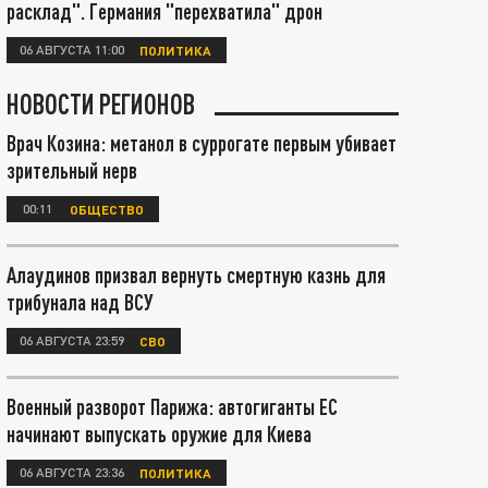
расклад". Германия "перехватила" дрон
06 АВГУСТА 11:00
ПОЛИТИКА
НОВОСТИ РЕГИОНОВ
Врач Козина: метанол в суррогате первым убивает
зрительный нерв
00:11
ОБЩЕСТВО
Алаудинов призвал вернуть смертную казнь для
трибунала над ВСУ
06 АВГУСТА 23:59
СВО
Военный разворот Парижа: автогиганты ЕС
начинают выпускать оружие для Киева
06 АВГУСТА 23:36
ПОЛИТИКА