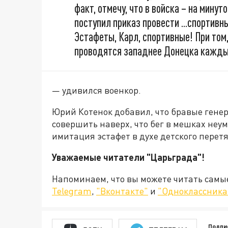
факт, отмечу, что в войска – на мину
поступил приказ провести ...спорти
Эстафеты, Карл, спортивные! При том
проводятся западнее Донецка кажды
— удивился военкор.
Юрий Котенок добавил, что бравые генера
совершить наверх, что бег в мешках неу
имитация эстафет в духе детского перет
Уважаемые читатели "Царьграда"!
Напоминаем, что вы можете читать самы
Telegram
,
"Вконтакте"
и
"Одноклассника
Подпи