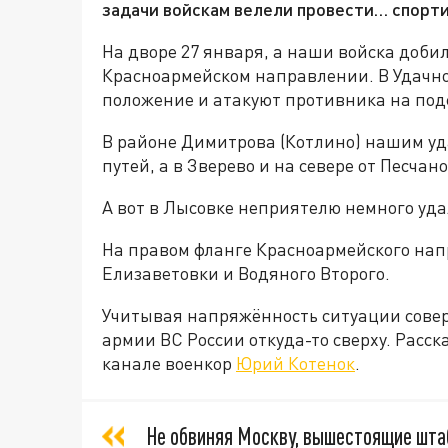
задачи войскам велели провести… спорт
На дворе 27 января, а наши войска доби
Красноармейском направлении. В Удачн
положение и атакуют противника на под
В районе Димитрова (Котлино) нашим у
путей, а в Зверево и на севере от Песчан
А вот в Лысовке неприятелю немного уда
На правом фланге Красноармейского нап
Елизаветовки и Водяного Второго.
Учитывая напряжённость ситуации совер
армии ВС России откуда-то сверху. Расск
канале военкор
Юрий Котенок
.
Не обвиняя Москву, вышестоящие штаб