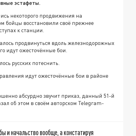
ивные эстафеты.
лись некоторого продвижения на
ом бойцы восстановили своё прежнее
ступах к станции.
далось продвинуться вдоль железнодорожных
ого идут ожесточённые бои.
лось русских потеснить.
равления идут ожесточённые бои в районе
шенно абсурдно звучит приказ, данный 51-й
азал об этом в своём авторском Telegram-
ы и начальство вообще, а констатируя