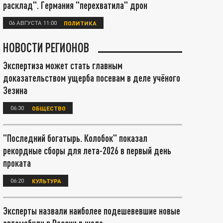
расклад". Германия "перехватила" дрон
06 АВГУСТА 11:00
ПОЛИТИКА
НОВОСТИ РЕГИОНОВ
Экспертиза может стать главным
доказательством ущерба посевам в деле учёного
Зезина
06:30
ОБЩЕСТВО
"Последний богатырь. Колобок" показал
рекордные сборы для лета-2026 в первый день
проката
06:20
КУЛЬТУРА
Эксперты назвали наиболее подешевевшие новые