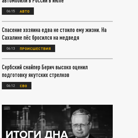
автомобили в России в июле
06:15
АВТО
Спасение хозяина едва не стоило ему жизни. На
Сахалине пёс бросился на медведя
06:13
ПРОИСШЕСТВИЯ
Сербский снайпер Берич высоко оценил
подготовку якутских стрелков
06:12
СВО