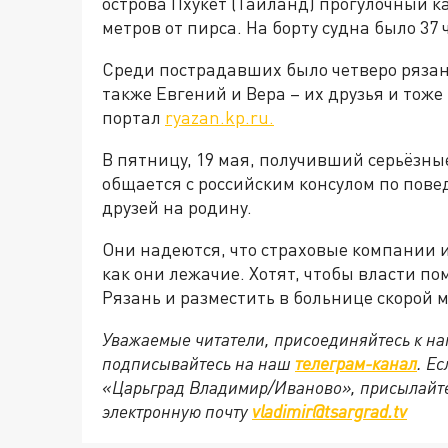
острова Пхукет (Таиланд) прогулочный к
метров от пирса. На борту судна было 37 ч
Среди пострадавших было четверо рязан
также Евгений и Вера – их друзья и тоже
портал
ryazan.kp.ru.
В пятницу, 19 мая, получивший серьёзны
общается с российским консулом по повед
друзей на родину.
Они надеются, что страховые компании и
как они лежачие. Хотят, чтобы власти по
Рязань и разместить в больнице скорой
Уважаемые читатели, присоединяйтесь к на
подписывайтесь на наш
телеграм-канал
. Е
«Царьград Владимир/Иваново», присылайте
электронную почту
vladimir@tsargrad.tv