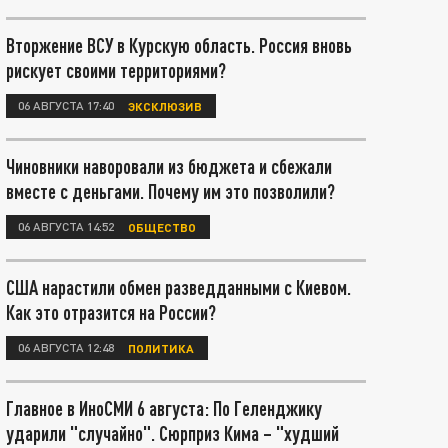
Вторжение ВСУ в Курскую область. Россия вновь
рискует своими территориями?
06 АВГУСТА 17:40
ЭКСКЛЮЗИВ
Чиновники наворовали из бюджета и сбежали
вместе с деньгами. Почему им это позволили?
06 АВГУСТА 14:52
ОБЩЕСТВО
США нарастили обмен разведданными с Киевом.
Как это отразится на России?
06 АВГУСТА 12:48
ПОЛИТИКА
Главное в ИноСМИ 6 августа: По Геленджику
ударили "случайно". Сюрприз Кима – "худший